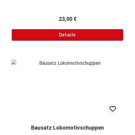
Regulärer Preis:
23,00 €
Details
Bausatz Lokomotivschuppen