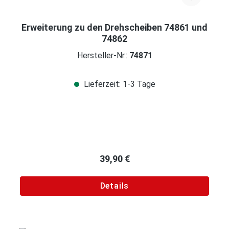
Erweiterung zu den Drehscheiben 74861 und
74862
Hersteller-Nr.:
74871
Lieferzeit: 1-3 Tage
Regulärer Preis:
39,90 €
Details