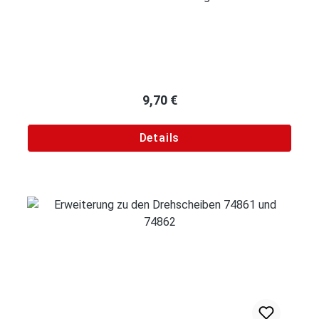
Regulärer Preis:
9,70 €
Details