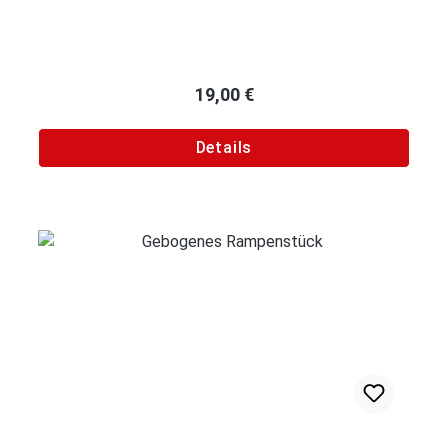
Regulärer Preis:
19,00 €
Details