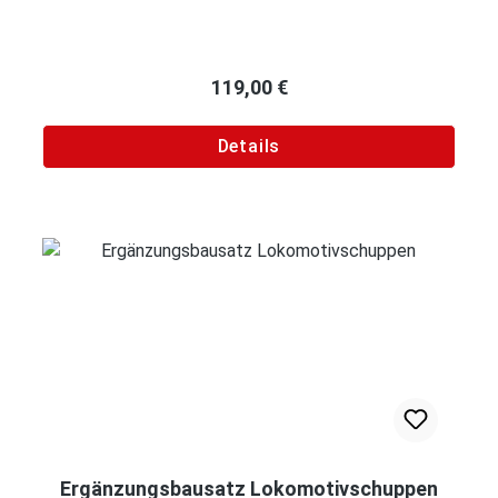
Regulärer Preis:
119,00 €
Details
Ergänzungsbausatz Lokomotivschuppen