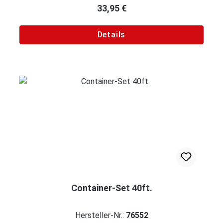
Regulärer Preis:
33,95 €
Details
Container-Set 40ft.
Hersteller-Nr.:
76552