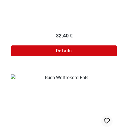
Regulärer Preis:
32,40 €
Details