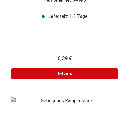
Hersteller-Nr.:
74995
Lieferzeit: 1-3 Tage
Regulärer Preis:
6,39 €
Details