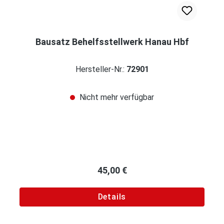
Bausatz Behelfsstellwerk Hanau Hbf
Hersteller-Nr.:
72901
Nicht mehr verfügbar
Regulärer Preis:
45,00 €
Details