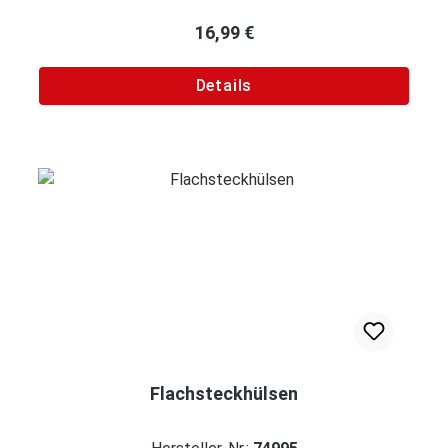
Regulärer Preis:
16,99 €
Details
Flachsteckhülsen