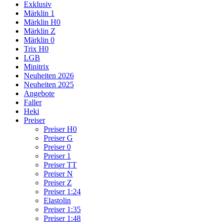
Exklusiv
Märklin 1
Märklin H0
Märklin Z
Märklin 0
Trix H0
LGB
Minitrix
Neuheiten 2026
Neuheiten 2025
Angebote
Faller
Heki
Preiser
Preiser H0
Preiser G
Preiser 0
Preiser 1
Preiser TT
Preiser N
Preiser Z
Preiser 1:24
Elastolin
Preiser 1:35
Preiser 1:48