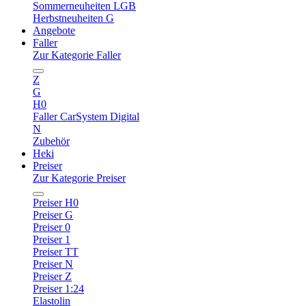
Sommerneuheiten LGB
Herbstneuheiten G
Angebote
Faller
Zur Kategorie Faller
Z
G
H0
Faller CarSystem Digital
N
Zubehör
Heki
Preiser
Zur Kategorie Preiser
Preiser H0
Preiser G
Preiser 0
Preiser 1
Preiser TT
Preiser N
Preiser Z
Preiser 1:24
Elastolin