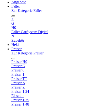
Angebote
Faller
Zur Kategorie Faller
Z
G
H0
Faller CarSystem Digital
N
Zubehör
Heki
Preiser
Zur Kategorie Preiser
Preiser H0
Preiser G
Preiser 0
Preiser 1
Preiser TT
Preiser N
Preiser Z
Preiser 1:24
Elastolin
Preiser 1:35
Preiser 1:48